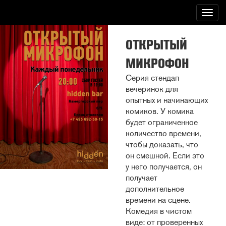
Перейти
Togg
к
navig
основному
содержанию
ОТКРЫТЫЙ
МИКРОФОН
Серия стендап
вечеринок для
опытных и начинающих
комиков. У комика
будет ограниченное
количество времени,
чтобы доказать, что
он смешной. Если это
у него получается, он
получает
дополнительное
времени на сцене.
Комедия в чистом
виде: от проверенных