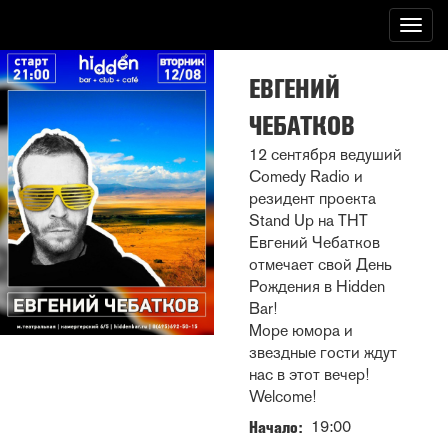
Перейти
Togg
к
navig
основному
содержанию
ЕВГЕНИЙ
ЧЕБАТКОВ
12 сентября ведуший
Comedy Radio и
резидент проекта
Stand Up на ТНТ
Евгений Чебатков
отмечает свой День
Рождения в Hidden
Bar!
Море юмора и
звездные гости ждут
нас в этот вечер!
Welcome!
19:00
Начало